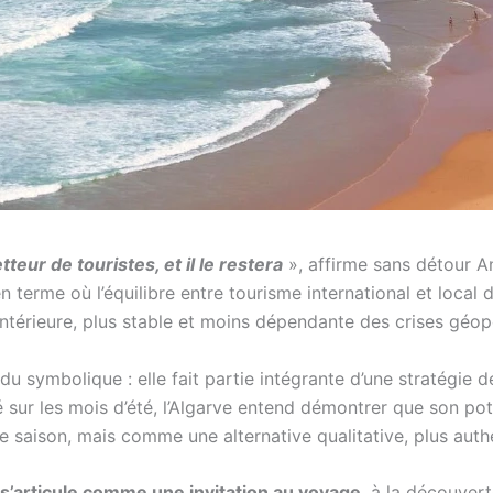
eur de touristes, et il le restera
», affirme sans détour 
 terme où l’équilibre entre tourisme international et local de
térieure, plus stable et moins dépendante des crises géopo
u symbolique : elle fait partie intégrante d’une stratégie
ur les mois d’été, l’Algarve entend démontrer que son poten
saison, mais comme une alternative qualitative, plus auth
s’articule comme une invitation au voyage
, à la découvert