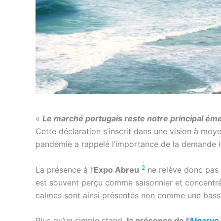
«
Le marché portugais reste notre principal émett
Cette déclaration s’inscrit dans une vision à moyen
pandémie a rappelé l’importance de la demande in
2
La présence à l’
Expo Abreu
ne relève donc pas d
est souvent perçu comme saisonnier et concentré s
calmes sont ainsi présentés non comme une basse 
Plus qu’un simple stand,
la présence de l’
Algarve