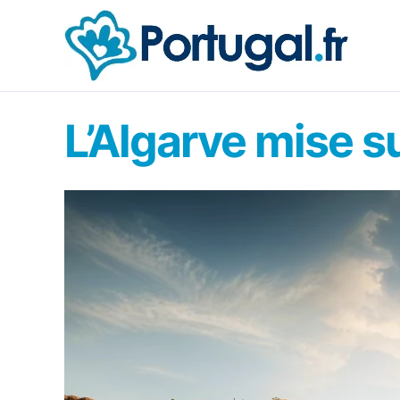
Aller
au
contenu
L’Algarve mise s