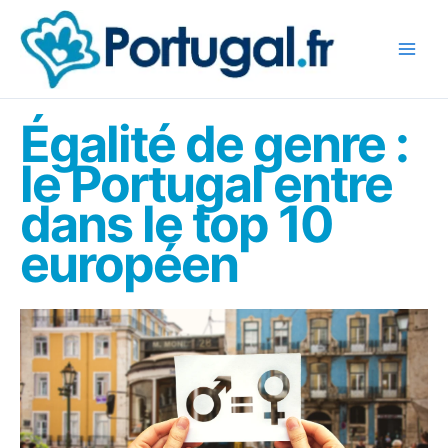
Aller
au
contenu
Égalité de genre :
le Portugal entre
dans le top 10
européen