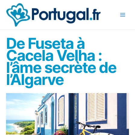
Aller
au
contenu
De Fuseta à
Cacela Velha :
l’âme secrète de
l’Algarve