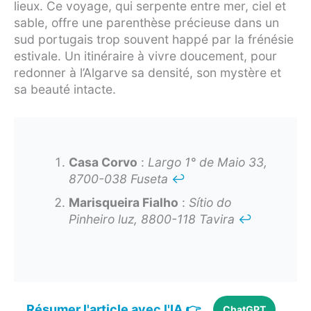
lieux. Ce voyage, qui serpente entre mer, ciel et
sable, offre une parenthèse précieuse dans un
sud portugais trop souvent happé par la frénésie
estivale. Un itinéraire à vivre doucement, pour
redonner à l’Algarve sa densité, son mystère et
sa beauté intacte.
Casa Corvo
:
Largo 1° de Maio 33,
8700-038 Fuseta
↩︎
Marisqueira Fialho
:
Sítio do
Pinheiro luz, 8800-118 Tavira
↩︎
Résumer l'article avec l'IA 👉
ChatGPT