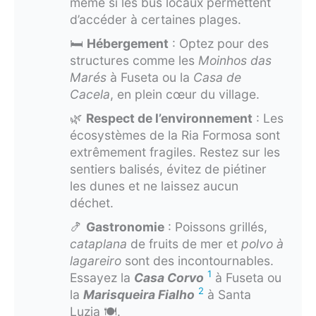
même si les bus locaux permettent
d’accéder à certaines plages.
🛏️
Hébergement
: Optez pour des
structures comme les
Moinhos das
Marés
à Fuseta ou la
Casa de
Cacela
, en plein cœur du village.
🌿
Respect de l’environnement
: Les
écosystèmes de la Ria Formosa sont
extrêmement fragiles. Restez sur les
sentiers balisés, évitez de piétiner
les dunes et ne laissez aucun
déchet.
🍤
Gastronomie
: Poissons grillés,
cataplana
de fruits de mer et
polvo à
lagareiro
sont des incontournables.
1
Essayez la
Casa Corvo
à Fuseta ou
2
la
Marisqueira Fialho
à Santa
Luzia 🍽️.