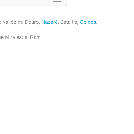
a vallée du Douro,
Nazaré
, Batalha,
Obidos
.
ge Mira est à 17km