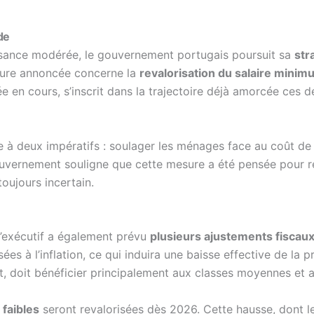
de
issance modérée, le gouvernement portugais poursuit sa
str
esure annoncée concerne la
revalorisation du salaire mini
ée en cours, s’inscrit dans la trajectoire déjà amorcée ces d
 à deux impératifs : soulager les ménages face au coût de l
ouvernement souligne que cette mesure a été pensée pour re
oujours incertain.
l’exécutif a également prévu
plusieurs ajustements fiscaux 
es à l’inflation, ce qui induira une baisse effective de la p
ect, doit bénéficier principalement aux classes moyennes e
 faibles
seront revalorisées dès 2026. Cette hausse, dont l