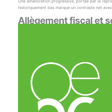
Une amélioration progressive, portée par la repris
historiquement bas marque un contraste net avec 
Allègement fiscal et 