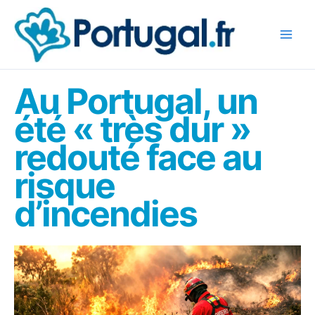
Aller
au
contenu
Au Portugal, un
été « très dur »
redouté face au
risque
d’incendies