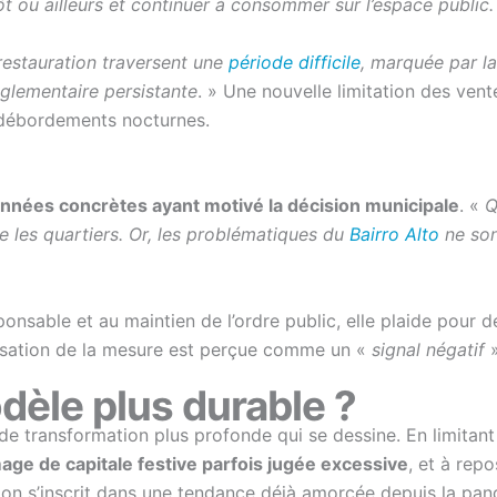
ôt ou ailleurs et continuer à consommer sur l’espace public
 restauration traversent une
période difficile
, marquée par l
églementaire persistante
. » Une nouvelle limitation des vente
 débordements nocturnes.
nnées concrètes ayant motivé la décision municipale
. «
Q
re les quartiers. Or, les problématiques du
Bairro Alto
ne son
sponsable et au maintien de l’ordre public, elle plaide pour
alisation de la mesure est perçue comme un «
signal négatif
»
dèle plus durable ?
 de transformation plus profonde qui se dessine. En limitan
age de capitale festive parfois jugée excessive
, et à repo
tation s’inscrit dans une tendance déjà amorcée depuis la pa