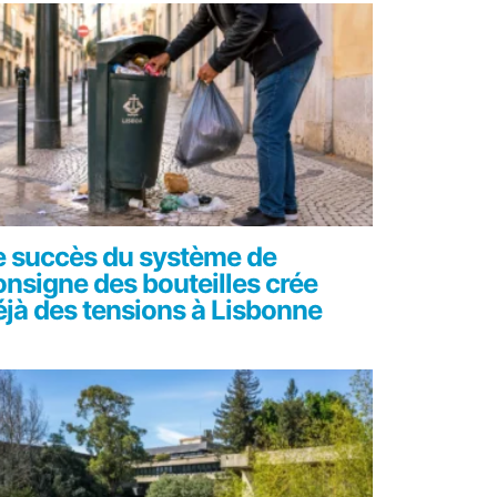
e succès du système de
onsigne des bouteilles crée
éjà des tensions à Lisbonne