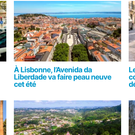
À Lisbonne, l’Avenida da
L
Liberdade va faire peau neuve
c
cet été
d