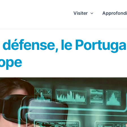
Visiter
Approfondi
défense, le Portuga
rope