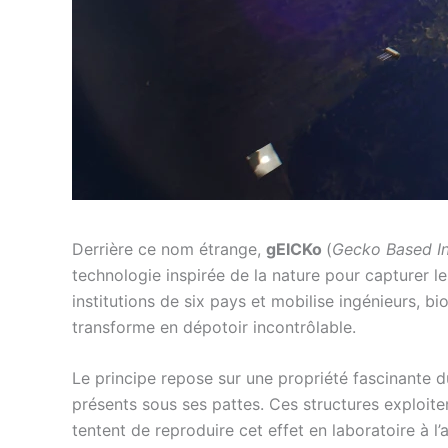
Derrière ce nom étrange,
gEICKo
(
Gecko Based In
technologie inspirée de la nature pour capturer le
institutions de six pays et mobilise ingénieurs, b
transforme en dépotoir incontrôlable.
Le principe repose sur une propriété fascinante d
présents sous ses pattes. Ces structures exploite
tentent de reproduire cet effet en laboratoire à 