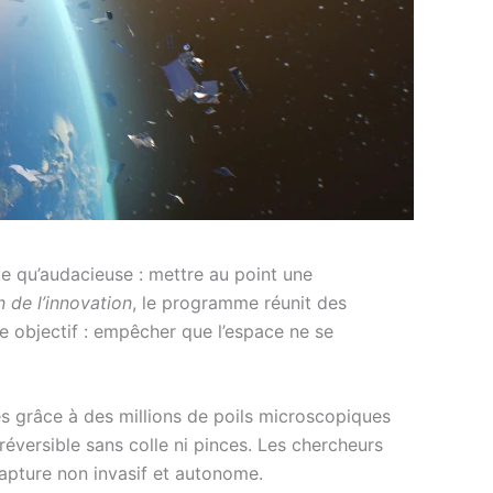
de qu’audacieuse : mettre au point une
 de l’innovation
, le programme réunit des
me objectif : empêcher que l’espace ne se
es grâce à des millions de poils microscopiques
réversible sans colle ni pinces. Les chercheurs
capture non invasif et autonome.