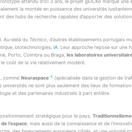
prototype attendu d’ici 3 ans, le projet gEICKo marque une 
galement la montée en puissance des universités lusitanien
nt des hubs de recherche capables d’apporter des solution
al. Au-delà du
Técnico
, d’autres établissements portugais m
ntique, biotechnologies,
IA
. Leur approche repose sur une h
nne, Porto, Coimbra ou Braga,
les laboratoires universitai
et le coût de la vie relativement modéré.
4
es, comme
Neuraspace
(spécialisée dans la gestion de trafic
 universités ne sont plus seulement des lieux de formation
ogie et des partenaires industriels à part entière.
 positionnement stratégique pour le pays.
Traditionnelleme
 de l’espace
, mais aussi de la connaissance et de l’innovati
erche, des financements européens ciblés, et une volonté po