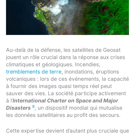
Au-delà de la défense, les satellites de Geosat
jouent un rôle crucial dans la réponse aux crises
climatiques et géologiques. Incendies,
tremblements de terre
, inondations, éruptions
volcaniques : lors de ces événements, la capacité
à fournir des images quasi temps réel peut
sauver des vies. La société participe activement
à l’
International Charter on Space and Major
8
Disasters
, un dispositif mondial qui mutualise
les données satellitaires au profit des secours.
Cette expertise devient d’autant plus cruciale que