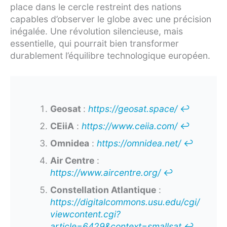
place dans le cercle restreint des nations
capables d’observer le globe avec une précision
inégalée. Une révolution silencieuse, mais
essentielle, qui pourrait bien transformer
durablement l’équilibre technologique européen.
Geosat
:
https://geosat.space/
↩︎
CEiiA
:
https://www.ceiia.com/
↩︎
Omnidea
:
https://omnidea.net/
↩︎
Air Centre
:
https://www.aircentre.org/
↩︎
Constellation Atlantique
:
https://digitalcommons.usu.edu/cgi/
viewcontent.cgi?
article=6429&context=smallsat
↩︎