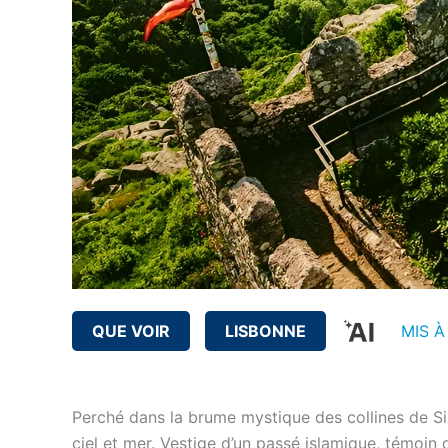
QUE VOIR
LISBONNE
MIS À
Perché dans la brume mystique des collines de Si
ciel et mer. Vestige d’un passé islamique, témoin