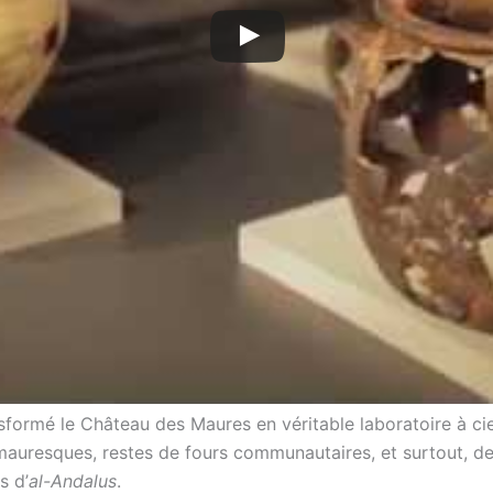
nsformé le Château des Maures en véritable laboratoire à ci
mauresques, restes de fours communautaires, et surtout, d
s d’
al-Andalus
.