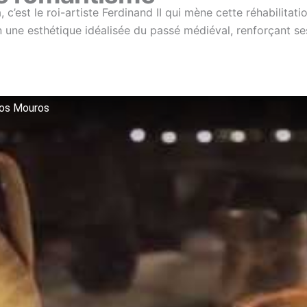
c’est le roi-artiste Ferdinand II qui mène cette réhabilitat
selon une esthétique idéalisée du passé médiéval, renforçant 
dos Mouros