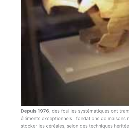
Depuis 1976
, des fouilles systématiques ont tra
éléments exceptionnels : fondations de maisons 
stocker les céréales, selon des techniques héritée