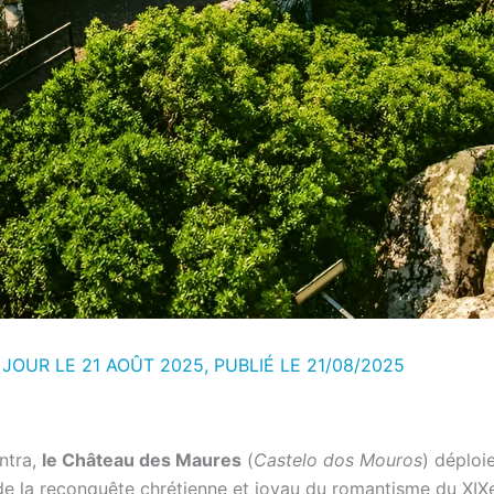
 JOUR LE 21 AOÛT 2025, PUBLIÉ LE
21/08/2025
ntra,
le Château des Maures
(
Castelo dos Mouros
) déploi
 de la reconquête chrétienne et joyau du romantisme du XIXe