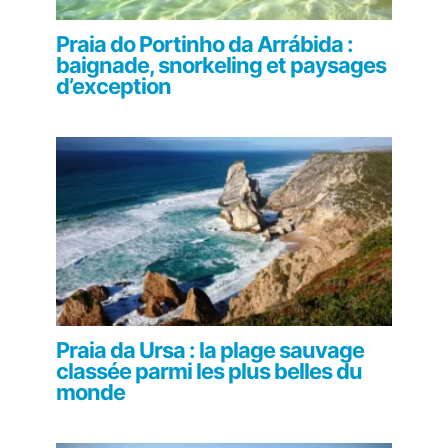
Praia do Portinho da Arrábida :
baignade, snorkeling et paysages
d’exception
Praia da Ursa : la plage sauvage
classée parmi les plus belles du
monde