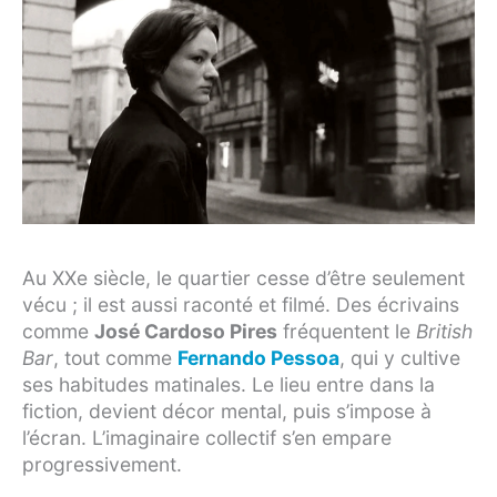
Au XXe siècle, le quartier cesse d’être seulement
vécu ; il est aussi raconté et filmé. Des écrivains
comme
José Cardoso Pires
fréquentent le
British
Bar
, tout comme
Fernando Pessoa
, qui y cultive
ses habitudes matinales. Le lieu entre dans la
fiction, devient décor mental, puis s’impose à
l’écran. L’imaginaire collectif s’en empare
progressivement.