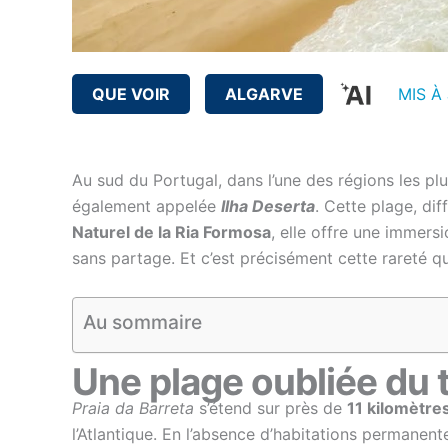
QUE VOIR
ALGARVE
MIS À
Au sud du Portugal, dans l’une des régions les plu
également appelée
Ilha Deserta
. Cette plage, dif
Naturel de la Ria Formosa
, elle offre une immers
sans partage. Et c’est précisément cette rareté qui
Au sommaire
Une plage oubliée du
Praia da Barreta
s’étend sur près de
11 kilomètre
l’Atlantique. En l’absence d’habitations permanen