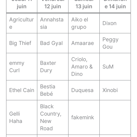
juin
12 juin
13 juin
e 14 juin
Agricultur
Annahsta
Aiko el
Dixon
e
sia
grupo
Peggy
Big Thief
Bad Gyal
Amaarae
Gou
Criolo,
emmy
Baxter
Amaro &
SuM
Curl
Dury
Dino
Bestia
Ethel Cain
Duquesa
Xinobi
Bebé
Black
Gelli
Country,
fakemink
Haha
New
Road