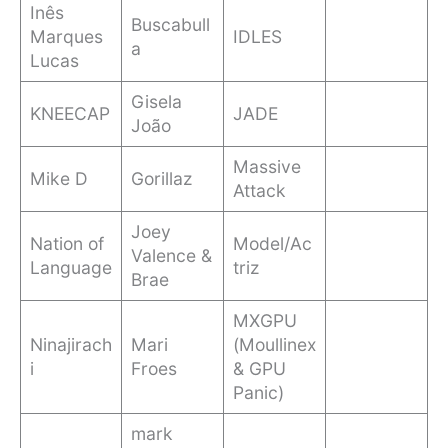
Inês
Buscabull
Marques
IDLES
a
Lucas
Gisela
KNEECAP
JADE
João
Massive
Mike D
Gorillaz
Attack
Joey
Nation of
Model/Ac
Valence &
Language
triz
Brae
MXGPU
Ninajirach
Mari
(Moullinex
i
Froes
& GPU
Panic)
mark