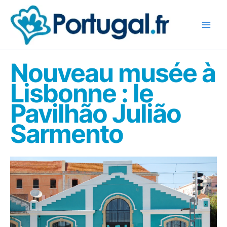
Aller
au
contenu
Nouveau musée à
Lisbonne : le
Pavilhão Julião
Sarmento