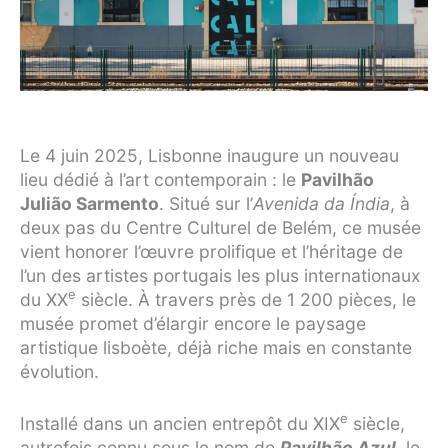
Le 4 juin 2025, Lisbonne inaugure un nouveau
lieu dédié à l’art contemporain : le
Pavilhão
Julião Sarmento
. Situé sur l’
Avenida da Índia
, à
deux pas du Centre Culturel de Belém, ce musée
vient honorer l’œuvre prolifique et l’héritage de
l’un des artistes portugais les plus internationaux
e
du XX
siècle. À travers près de 1 200 pièces, le
musée promet d’élargir encore le paysage
artistique lisboète, déjà riche mais en constante
évolution.
e
Installé dans un ancien entrepôt du XIX
siècle,
autrefois connu sous le nom de
Pavilhão Azul
, le