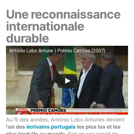
Une reconnaissance
internationale
durable
António Lobo Antune | Prémio Camões (2007)
Au fil des années, António Lobo Antunes devient
l’
un des
écrivains portugais
les plus lus et les
plus traduits au monde
. Son œuvre reçoit de