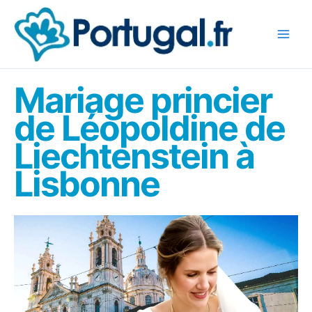
Aller
au
contenu
Mariage princier
de Léopoldine de
Liechtenstein à
Lisbonne