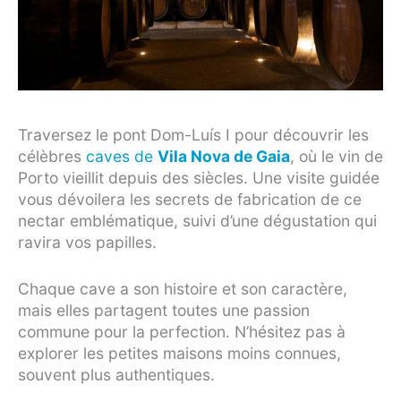
Traversez le pont Dom-Luís I pour découvrir les
célèbres
caves de
Vila Nova de Gaia
, où le vin de
Porto vieillit depuis des siècles. Une visite guidée
vous dévoilera les secrets de fabrication de ce
nectar emblématique, suivi d’une dégustation qui
ravira vos papilles.
Chaque cave a son histoire et son caractère,
mais elles partagent toutes une passion
commune pour la perfection. N’hésitez pas à
explorer les petites maisons moins connues,
souvent plus authentiques.