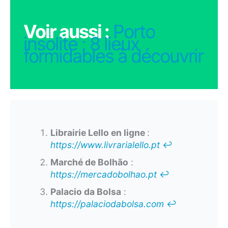
Voir aussi :
Porto
insolite : 8 lieux
formidables à découvrir
Librairie Lello en ligne
:
https://www.livrarialello.pt
↩︎
Marché de Bolhão
:
https://mercadobolhao.pt
↩︎
Palacio da Bolsa
:
https://palaciodabolsa.com
↩︎