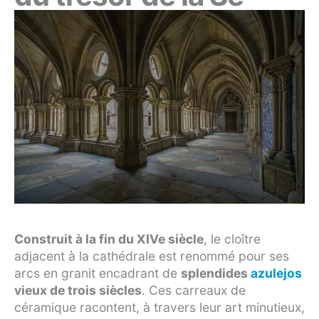
Construit à la fin du XIVe siècle
, le cloître
adjacent à la cathédrale est renommé pour ses
arcs en granit encadrant de
splendides
azulejos
vieux de trois siècles
. Ces carreaux de
céramique racontent, à travers leur art minutieux,