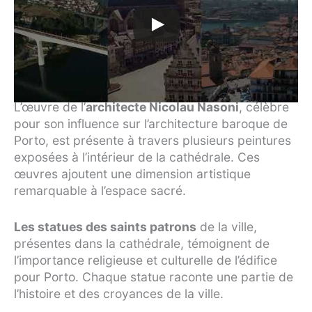
L’œuvre de l’
architecte Nicolau Nasoni
, célèbre
pour son influence sur l’architecture baroque de
Porto, est présente à travers plusieurs peintures
exposées à l’intérieur de la cathédrale. Ces
œuvres ajoutent une dimension artistique
remarquable à l’espace sacré.
Les statues des saints patrons
de la ville,
présentes dans la cathédrale, témoignent de
l’importance religieuse et culturelle de l’édifice
pour Porto. Chaque statue raconte une partie de
l’histoire et des croyances de la ville.