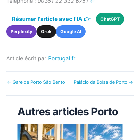
Téléphone :
00351 22 332 6751
↩︎
Résumer l'article avec l'IA 👉
ChatGPT
Perplexity
Grok
Google AI
Article écrit par
Portugal.fr
←
Gare de Porto São Bento
Palácio da Bolsa de Porto
→
Autres articles Porto