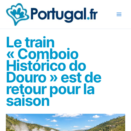
Aller
au
contenu
Le train
« Comboio
Histórico do
Douro » est de
retour pour la
saison