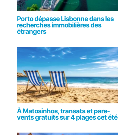
Porto dépasse Lisbonne dans les
recherches immobilières des
étrangers
À Matosinhos, transats et pare-
vents gratuits sur 4 plages cet été