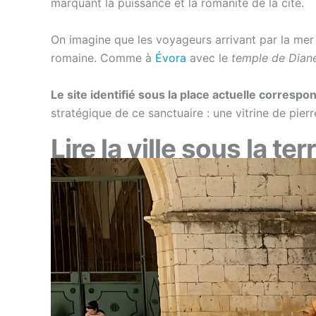
marquant la puissance et la romanité de la cité.
On imagine que les voyageurs arrivant par la mer
romaine. Comme à
Évora
avec le
temple de Dian
Le site identifié sous la place actuelle correspon
stratégique de ce sanctuaire : une vitrine de pier
Lire la ville sous la ter