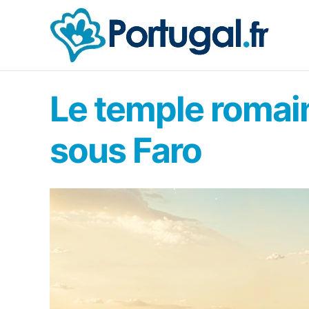
Aller
au
contenu
Le temple romain
sous Faro