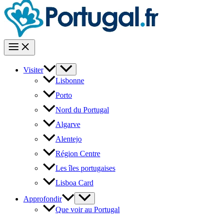
Visiter
Lisbonne
Porto
Nord du Portugal
Algarve
Alentejo
Région Centre
Les îles portugaises
Lisboa Card
Approfondir
Que voir au Portugal