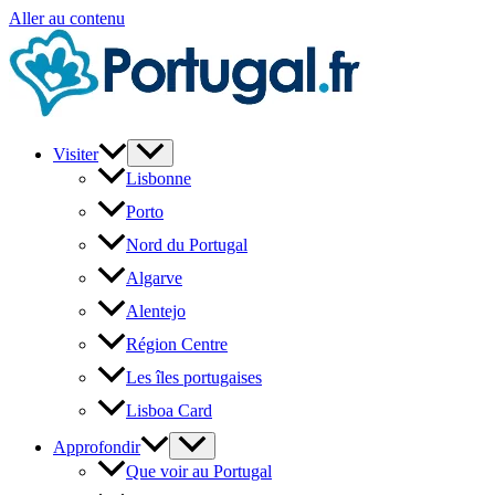
Aller au contenu
Visiter
Lisbonne
Porto
Nord du Portugal
Algarve
Alentejo
Région Centre
Les îles portugaises
Lisboa Card
Approfondir
Que voir au Portugal