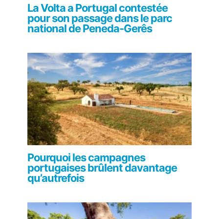
La Volta a Portugal contestée
pour son passage dans le parc
national de Peneda-Gerês
Pourquoi les campagnes
portugaises brûlent davantage
qu’autrefois