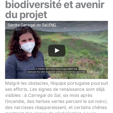
biodiversité et avenir
du projet
Sandra Carregal do Sal ENG
Malgré les obstacles, l’équipe portugaise poursuit
ses efforts. Les signes de renaissance sont déjà
visibles : à
Carregal do Sal
, six mois après
l’incendie, des herbes vertes percent le sol noirci,
des narcisses réapparaissent, et certains chênes