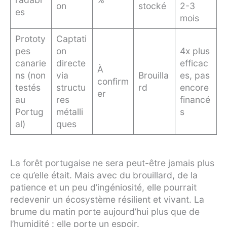
on
stocké
2-3
es
mois
Prototy
Captati
pes
on
4x plus
canarie
directe
efficac
À
ns (non
via
Brouilla
es, pas
confirm
testés
structu
rd
encore
er
au
res
financé
Portug
métalli
s
al)
ques
La forêt portugaise ne sera peut-être jamais plus
ce qu’elle était. Mais avec du brouillard, de la
patience et un peu d’ingéniosité, elle pourrait
redevenir un écosystème résilient et vivant. La
brume du matin porte aujourd’hui plus que de
l’humidité : elle porte un espoir.