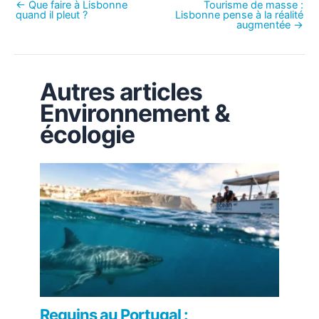
←
Que faire à Lisbonne
Tourisme de masse :
quand il pleut ?
Lisbonne pense à la réalité
augmentée
→
Autres articles
Environnement &
écologie
Requins au Portugal :