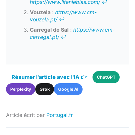
https://www.lifenieblas.com/
↩︎
Vouzela
:
https://www.cm-
vouzela.pt/
↩︎
Carregal do Sal
:
https://www.cm-
carregal.pt/
↩︎
Résumer l'article avec l'IA 👉
ChatGPT
Perplexity
Grok
Google AI
Article écrit par
Portugal.fr