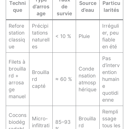
Techni
Source
Particu
d’arros
de
que
d’eau
larités
age
survie
Refore
Précipi
Irréguli
station
tations
er, peu
< 10 %
Pluie
classiq
naturell
fiable
ue
es
en été
Pas
Filets à
d’interv
brouilla
Conde
Brouilla
ention
rd +
nsation
rd
≈ 60 %
humain
arrosa
atmosp
capté
e
ge
hérique
quotidi
manuel
enne
Rempli
Cocons
Micro-
Brouilla
ssage
biodég
85–93
infiltrati
rd
tous les
radabl
%