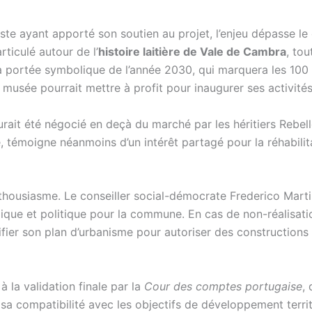
te ayant apporté son soutien au projet, l’enjeu dépasse le ca
rticulé autour de l’
histoire laitière de Vale de Cambra
, tou
 la portée symbolique de l’année 2030, qui marquera les 100
sée pourrait mettre à profit pour inaugurer ses activités et 
urait été négocié en deçà du marché par les héritiers Rebel
, témoigne néanmoins d’un intérêt partagé pour la réhabili
thousiasme. Le conseiller social-démocrate Frederico Marti
que et politique pour la commune. En cas de non-réalisatio
er son plan d’urbanisme pour autoriser des constructions rési
 la validation finale par la
Cour des comptes portugaise
,
 sa compatibilité avec les objectifs de développement territ