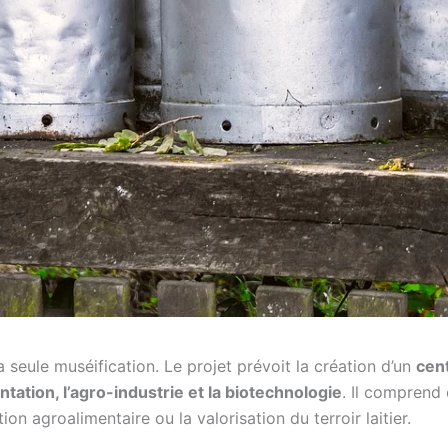
 seule muséification. Le projet prévoit la création d’un
cen
tation, l’agro-industrie et la biotechnologie
. Il comprend
on agroalimentaire ou la valorisation du terroir laitier.