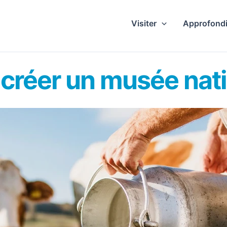
Visiter
Approfondi
 créer un musée natio