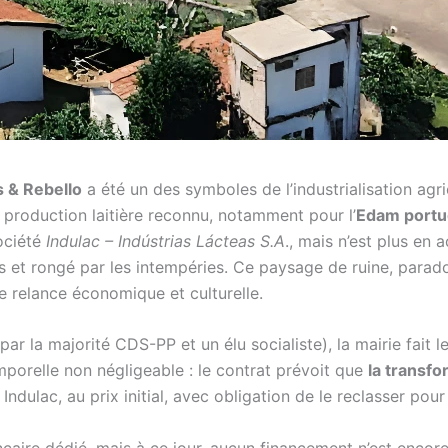
s & Rebello
a été un des symboles de l’industrialisation agri
 production laitière reconnu, notamment pour l’
Edam portu
société
Indulac – Indústrias Lácteas S.A
., mais n’est plus en 
ps et rongé par les intempéries. Ce paysage de ruine, parad
e relance économique et culturelle.
r la majorité CDS-PP et un élu socialiste), la mairie fait le
mporelle non négligeable : le contrat prévoit que
la transf
à Indulac, au prix initial, avec obligation de le reclasser pou
ncaire dédié, mais à ce jour, aucun financement n’est enco