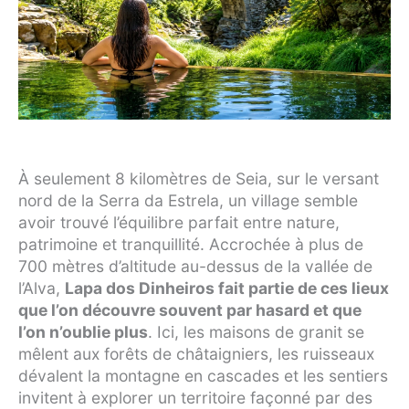
À seulement 8 kilomètres de Seia, sur le versant
nord de la Serra da Estrela, un village semble
avoir trouvé l’équilibre parfait entre nature,
patrimoine et tranquillité. Accrochée à plus de
700 mètres d’altitude au-dessus de la vallée de
l’Alva,
Lapa dos Dinheiros fait partie de ces lieux
que l’on découvre souvent par hasard et que
l’on n’oublie plus
. Ici, les maisons de granit se
mêlent aux forêts de châtaigniers, les ruisseaux
dévalent la montagne en cascades et les sentiers
invitent à explorer un territoire façonné par des