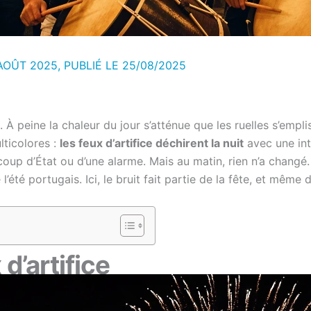
AOÛT 2025, PUBLIÉ LE
25/08/2025
. À peine la chaleur du jour s’atténue que les ruelles s’empl
lticolores :
les feux d’artifice déchirent la nuit
avec une int
oup d’État ou d’une alarme. Mais au matin, rien n’a changé. L
l’été portugais. Ici, le bruit fait partie de la fête, et même de
d’artifice