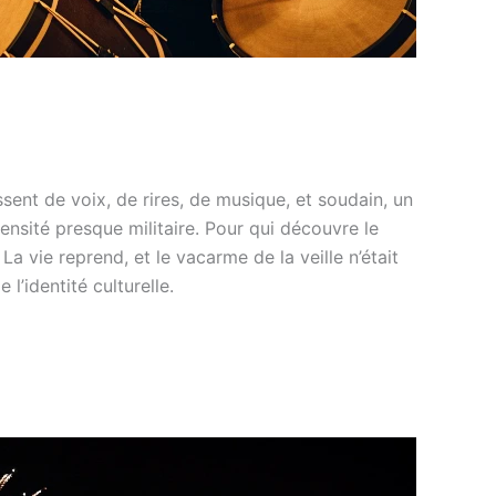
issent de voix, de rires, de musique, et soudain, un
ensité presque militaire. Pour qui découvre le
a vie reprend, et le vacarme de la veille n’était
 l’identité culturelle.