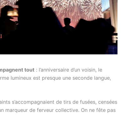
ompagnent tout
: l’anniversaire d’un voisin, le
acarme lumineux est presque une seconde langue,
 saints s’accompagnaient de tirs de fusées, censées
e un marqueur de ferveur collective. On ne fête pas