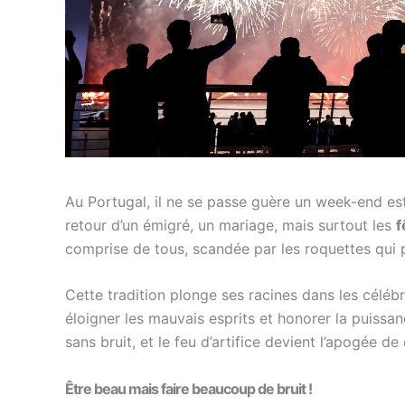
Au Portugal, il ne se passe guère un week-end est
retour d’un émigré, un mariage, mais surtout les
f
comprise de tous, scandée par les roquettes qui p
Cette tradition plonge ses racines dans les célébr
éloigner les mauvais esprits et honorer la puissanc
sans bruit, et le feu d’artifice devient l’apogée de
Être beau mais faire beaucoup de bruit !