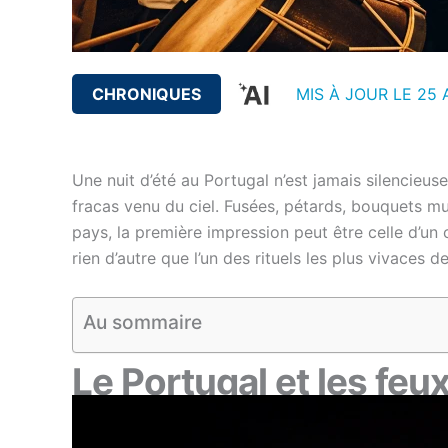
CHRONIQUES
MIS À JOUR LE 25 
Une nuit d’été au Portugal n’est jamais silencieuse
fracas venu du ciel. Fusées, pétards, bouquets mu
pays, la première impression peut être celle d’un c
rien d’autre que l’un des rituels les plus vivaces de 
Au sommaire
Le Portugal et les
feux 