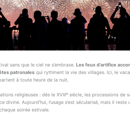
ival sans que le ciel ne s’embrase.
Les feux d’artifice acc
êtes patronales
qui rythment la vie des villages. Ici, le v
artent à toute heure de la nuit.
ations religieuses : dès le XVIIIᵉ siècle, les processions de
e divine. Aujourd’hui, l’usage s’est sécularisé, mais il rest
 chaque soirée estivale.