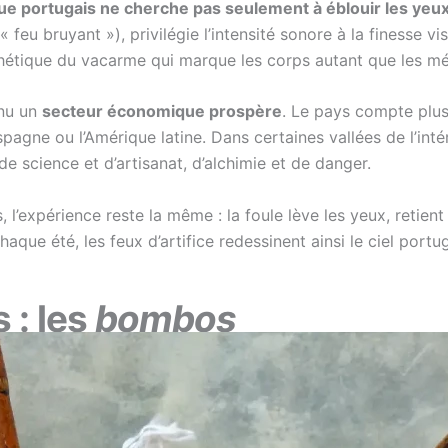
ue portugais ne cherche pas seulement à éblouir les yeux,
« feu bruyant »), privilégie l’intensité sonore à la finesse vi
sthétique du vacarme qui marque les corps autant que les m
enu un
secteur économique prospère
. Le pays compte plus
Espagne ou l’Amérique latine. Dans certaines vallées de l’int
e science et d’artisanat, d’alchimie et de danger.
l’expérience reste la même : la foule lève les yeux, retient
Chaque été, les feux d’artifice redessinent ainsi le ciel port
 : les
bombos