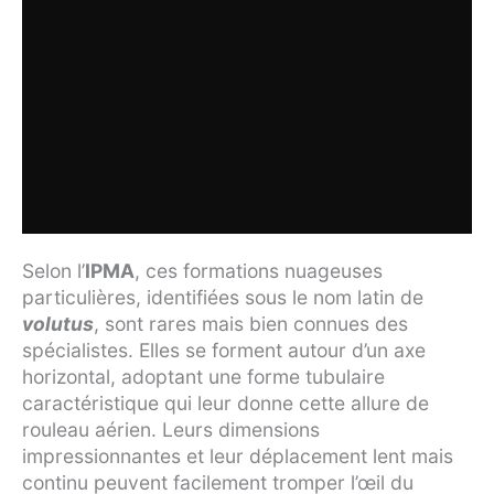
Selon l’
IPMA
, ces formations nuageuses
particulières, identifiées sous le nom latin de
volutus
, sont rares mais bien connues des
spécialistes. Elles se forment autour d’un axe
horizontal, adoptant une forme tubulaire
caractéristique qui leur donne cette allure de
rouleau aérien. Leurs dimensions
impressionnantes et leur déplacement lent mais
continu peuvent facilement tromper l’œil du