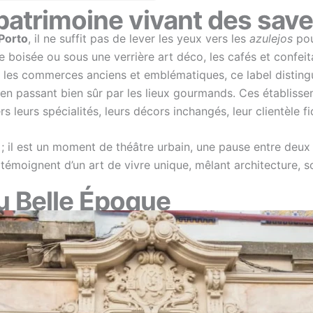
 patrimoine vivant des sav
 Porto
, il ne suffit pas de lever les yeux vers les
azulejos
pour
le boisée ou sous une verrière art déco, les cafés et conf
r les commerces anciens et emblématiques, ce label distingu
s, en passant bien sûr par les lieux gourmands. Ces établis
rs leurs spécialités, leurs décors inchangés, leur clientèle fi
 il est un moment de théâtre urbain, une pause entre deux 
émoignent d’un art de vivre unique, mêlant architecture, soci
au Belle Époque