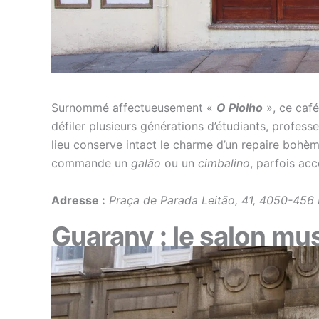
Surnommé affectueusement «
O Piolho
», ce café
défiler plusieurs générations d’étudiants, profess
lieu conserve intact le charme d’un repaire bohè
commande un
galão
ou un
cimbalino
, parfois a
Adresse :
Praça de Parada Leitão, 41, 4050-456
Guarany : le salon mu