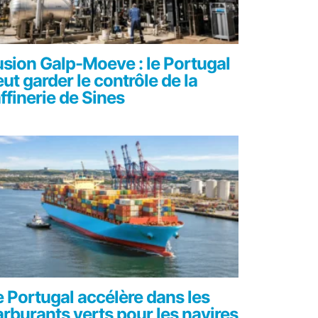
usion Galp-Moeve : le Portugal
ut garder le contrôle de la
ffinerie de Sines
e Portugal accélère dans les
arburants verts pour les navires