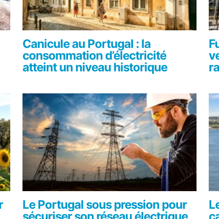
Canicule au Portugal : la
F
consommation d’électricité
ve
atteint un niveau historique
ra
r
Le Portugal sous pression pour
L
sécuriser son réseau électrique
c