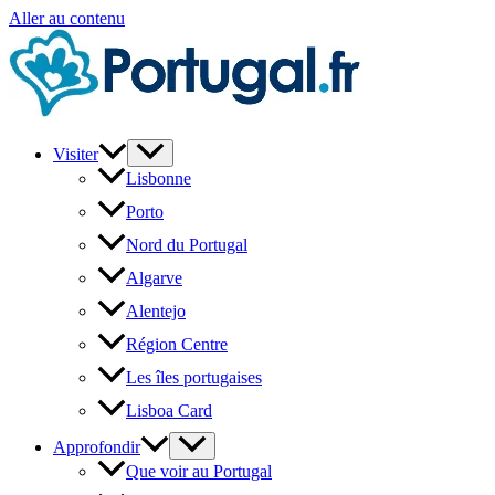
Aller au contenu
Visiter
Lisbonne
Porto
Nord du Portugal
Algarve
Alentejo
Région Centre
Les îles portugaises
Lisboa Card
Approfondir
Que voir au Portugal