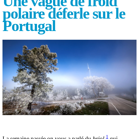
Une vague de froid
polaire déferle sur le
Portugal
1
La semaine passée on vous a parlé du
briol
qui