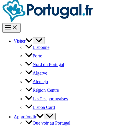
Visiter
Lisbonne
Porto
Nord du Portugal
Algarve
Alentejo
Région Centre
Les îles portugaises
Lisboa Card
Approfondir
Que voir au Portugal