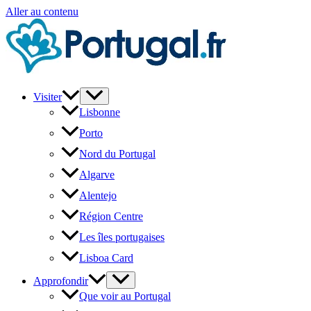
Aller au contenu
Visiter
Lisbonne
Porto
Nord du Portugal
Algarve
Alentejo
Région Centre
Les îles portugaises
Lisboa Card
Approfondir
Que voir au Portugal