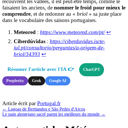
recouvrent les vallées, il est peut-être temps, comme le
faisaient les anciens, de
nommer le froid pour mieux le
comprendre
, et de redonner au «
briol
» sa juste place
dans le vocabulaire des saisons portugaises.
Meteored
:
https://www.meteored.com/pt/
↩︎
Ciberdúvidas
:
https://ciberduvidas.iscte-
iul.pt/consultorio/perguntas/a-origem-de-
briol/34393
↩︎
Résumer l'article avec l'IA 👉
ChatGPT
Perplexity
Grok
Google AI
Article écrit par
Portugal.fr
←
Lagoas de Bertiandos e São Pedro d'Arcos
Le pain alentejano sacré parmi les meilleurs du monde
→