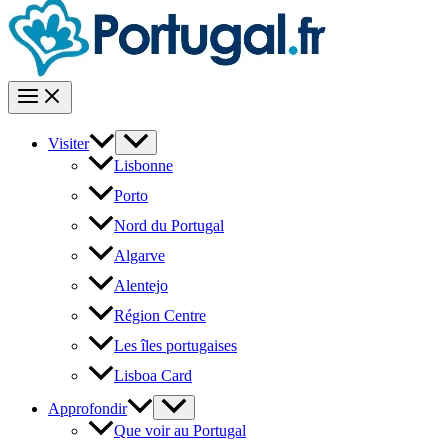
Visiter
Lisbonne
Porto
Nord du Portugal
Algarve
Alentejo
Région Centre
Les îles portugaises
Lisboa Card
Approfondir
Que voir au Portugal