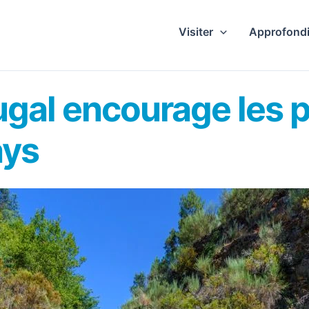
Visiter
Approfondi
gal encourage les p
ays