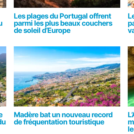
Les plages du Portugal offrent
L
u
parmi les plus beaux couchers
p
de soleil d’Europe
v
e
Madère bat un nouveau record
L
du
de fréquentation touristique
m
l