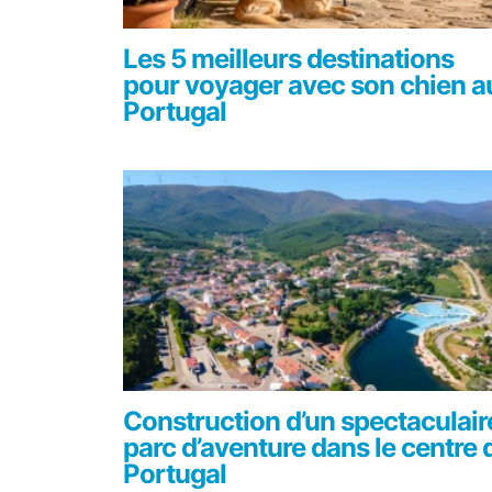
Les 5 meilleurs destinations
pour voyager avec son chien a
Portugal
Construction d’un spectaculair
parc d’aventure dans le centre 
Portugal