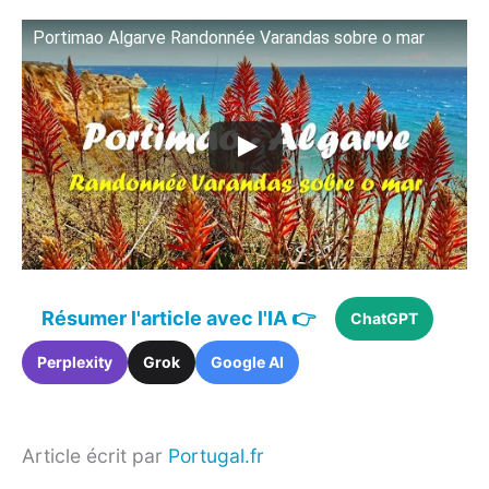
Portimao Algarve Randonnée Varandas sobre o mar
Résumer l'article avec l'IA 👉
ChatGPT
Perplexity
Grok
Google AI
Article écrit par
Portugal.fr