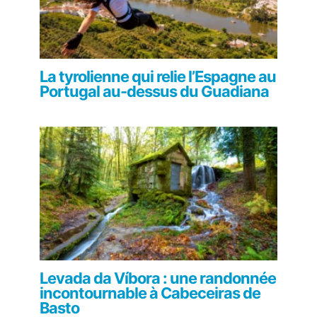
La tyrolienne qui relie l’Espagne au
Portugal au-dessus du Guadiana
Levada da Víbora : une randonnée
incontournable à Cabeceiras de
Basto