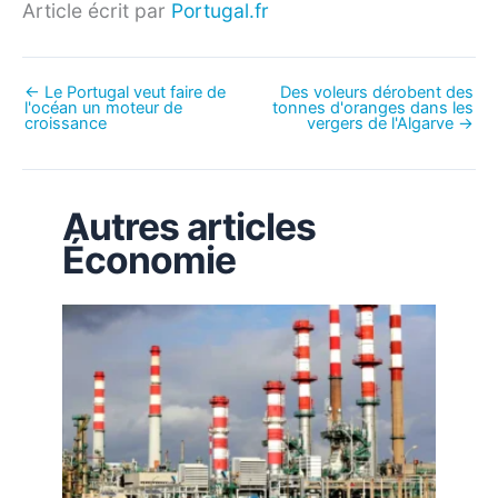
Article écrit par
Portugal.fr
←
Le Portugal veut faire de
Des voleurs dérobent des
l'océan un moteur de
tonnes d'oranges dans les
croissance
vergers de l'Algarve
→
Autres articles
Économie