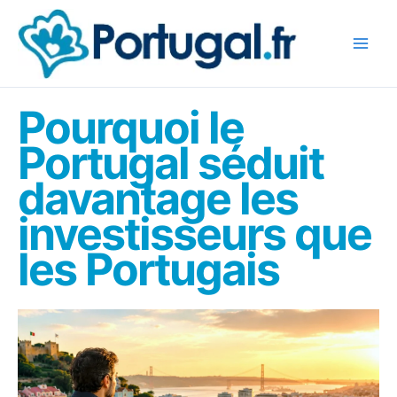
Aller
au
contenu
Pourquoi le
Portugal séduit
davantage les
investisseurs que
les Portugais