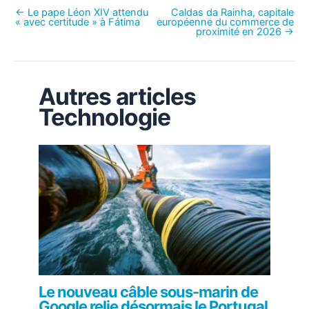
←
Le pape Léon XIV attendu
Caldas da Rainha, capitale
« avec certitude » à Fátima
européenne du commerce de
proximité en 2026
→
Autres articles
Technologie
Le nouveau câble sous-marin de
Google relie désormais le Portugal