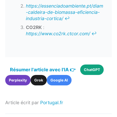
https://essenciadoambiente.pt/diam
-caldeira-de-biomassa-eficiencia-
industria-cortica/
↩︎
CO2RK
:
https://www.co2rk.ctcor.com/
↩︎
Résumer l'article avec l'IA 👉
ChatGPT
Perplexity
Grok
Google AI
Article écrit par
Portugal.fr