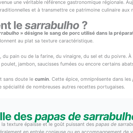
devenue une véritable référence gastronomique régionale. Au
raditionnelles et à transmettre ce patrimoine culinaire aux 
nt le
sarrabulho
?
rrabulho
» désigne le sang de porc utilisé dans la prépara
onnent au plat sa texture caractéristique.
u pain ou de la farine, du vinaigre, du sel et du poivre. À 
é, poulet, jambon, saucisses fumées ou encore certains abat
st sans doute le
cumin
. Cette épice, omniprésente dans les
 spécialité de nombreuses autres recettes portugaises.
lle des
papas de sarrabulh
 la texture épaisse et le goût puissant des
papas de sarrab
énéralement en entrée copieuse ou en accompagnement de v