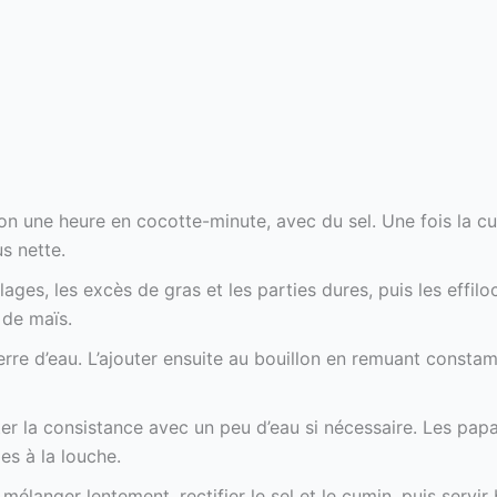
ron une heure en cocotte-minute, avec du sel. Une fois la 
us nette.
ilages, les excès de gras et les parties dures, puis les effil
 de maïs.
erre d’eau. L’ajouter ensuite au bouillon en remuant const
ter la consistance avec un peu d’eau si nécessaire. Les papa
es à la louche.
 mélanger lentement, rectifier le sel et le cumin, puis servir