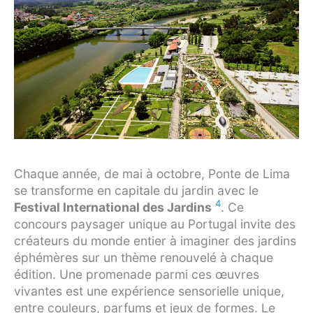
Chaque année, de mai à octobre, Ponte de Lima
se transforme en capitale du jardin avec le
4
Festival International des Jardins
. Ce
concours paysager unique au Portugal invite des
créateurs du monde entier à imaginer des jardins
éphémères sur un thème renouvelé à chaque
édition. Une promenade parmi ces œuvres
vivantes est une expérience sensorielle unique,
entre couleurs, parfums et jeux de formes. Le