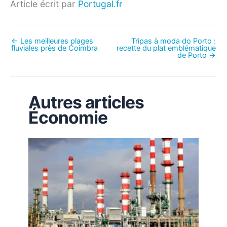
Article écrit par
Portugal.fr
←
Les meilleures plages
Tripas à moda do Porto :
fluviales près de Coimbra
recette du plat emblématique
de Porto
→
Autres articles
Économie