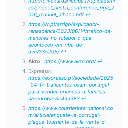
http://cilvektirdznieciba.lv/uploads/fil
es/project_hestia_conference_riga_2
016_manuel_albano.pdf
↩︎
https://rr.pt/artigo/explicador-
renascenca/2023/06/14/trafico-de-
menores-no-futebol-o-que-
aconteceu-em-riba-de-
ave/335206/
↩︎
Akto
:
https://www.akto.org/
↩︎
Expresso :
https://expresso.pt/sociedade/2025
-04-17-traficantes-usam-portugal-
para-vender-criancas-a-familias-
na-europa-3c49a383
↩︎
https://www.courrierinternational.co
m/article/enquete-le-portugal-
plaque-tournante-de-la-vente-d-