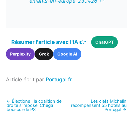
enfants-en-europe_230426
↩︎
Résumer l'article avec l'IA 👉
ChatGPT
Perplexity
Grok
Google AI
Article écrit par
Portugal.fr
←
Élections : la coalition de
Les clefs Michelin
droite s'impose, Chega
récompensent 55 hôtels au
bouscule le PS
Portugal
→