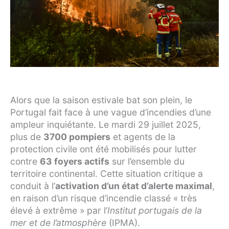
Alors que la saison estivale bat son plein, le
Portugal fait face à une vague d’incendies d’une
ampleur inquiétante. Le mardi 29 juillet 2025,
plus de
3700 pompiers
et agents de la
protection civile ont été mobilisés pour lutter
contre
63 foyers actifs
sur l’ensemble du
territoire continental. Cette situation critique a
conduit à l’
activation d’un état d’alerte maximal
,
en raison d’un risque d’incendie classé « très
élevé à extrême » par l’
Institut portugais de la
mer et de l’atmosphère
(IPMA).