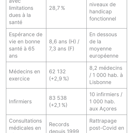
avec
niveaux de
limitations
28,7 %
handicap
dues à la
fonctionnel
santé
Espérance de
En dessous
vie en bonne
8,6 ans (H) /
de la
santé à 65
7,3 ans (F)
moyenne
ans
européenne
8,2 médecins
Médecins en
62 132
/ 1 000 hab. à
exercice
(+2,9 %)
Lisbonne
10 infirmiers /
83 538
Infirmiers
1 000 hab.
(+2,1 %)
aux Açores
Consultations
Rattrapage
Records
médicales en
post-Covid en
depuis 1999