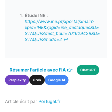
Étude INE
:
https://www.ine.pt/xportal/xmain?
xpid=INE&xpgid=ine_destaques&DE
STAQUESdest_boui=701629429&DE
STAQUESmodo=2
↩︎
Résumer l'article avec l'IA 👉
ChatGPT
Perplexity
Grok
Google AI
Article écrit par
Portugal.fr