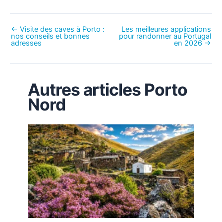
←
Visite des caves à Porto :
Les meilleures applications
nos conseils et bonnes
pour randonner au Portugal
adresses
en 2026
→
Autres articles Porto
Nord