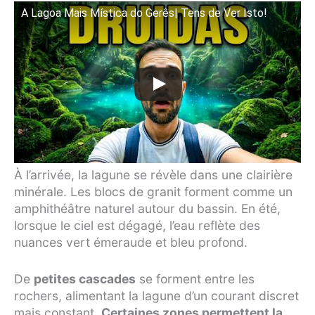
A Lagoa Mais Mística do Gerês| Tens de Ver Isto!
À l’arrivée, la lagune se révèle dans une clairière
minérale. Les blocs de granit forment comme un
amphithéâtre naturel autour du bassin. En été,
lorsque le ciel est dégagé, l’eau reflète des
nuances vert émeraude et bleu profond.
De
petites cascades
se forment entre les
rochers, alimentant la lagune d’un courant discret
mais constant.
Certaines zones permettent la