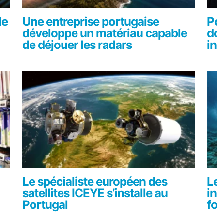
de
Une entreprise portugaise
Po
développe un matériau capable
d
de déjouer les radars
i
Le spécialiste européen des
L
satellites ICEYE s’installe au
i
Portugal
f