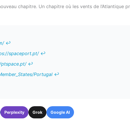
 nouveau chapitre. Un chapitre où les vents de l’Atlantique 
m/
↩︎
ps://spaceport.pt/
↩︎
//ptspace.pt/
↩︎
_Member_States/Portugal
↩︎
Perplexity
Grok
Google AI