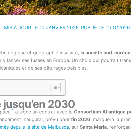
MIS À JOUR LE 10 JANVIER 2026, PUBLIÉ LE
11/01/2026
chnologique et géographie insulaire,
la société sud-coréenn
r y lancer ses fusées en Europe. Un choix qui pourrait trans
lcaniques et de ses pâturages paisibles.
e jusqu’en 2030
1
space
a signé un contrat avec le
Consortium Atlantique p
 lancement inaugural, prévu pour
fin 2026
, marquera la prem
és depuis le site de Malbusca
, sur
Santa Maria
, renforçan