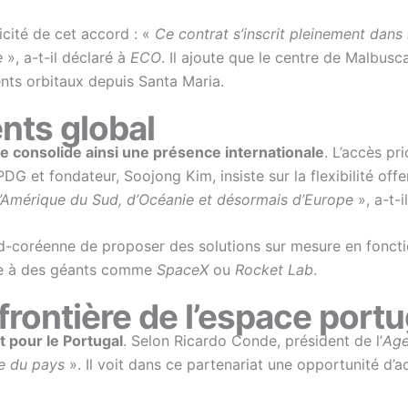
icité de cet accord : «
Ce contrat s’inscrit pleinement dans 
e
», a-t-il déclaré à
ECO
. Il ajoute que le centre de Malbusc
nts orbitaux depuis Santa Maria.
nts global
e consolide ainsi une présence internationale
. L’accès pr
G et fondateur, Soojong Kim, insiste sur la flexibilité offe
s d’Amérique du Sud, d’Océanie et désormais d’Europe
», a-t-
-coréenne de proposer des solutions sur mesure en fonction
ace à des géants comme
SpaceX
ou
Rocket Lab
.
frontière de l’espace portu
rt pour le Portugal
. Selon Ricardo Conde, président de l’
Age
le du pays
». Il voit dans ce partenariat une opportunité d’a