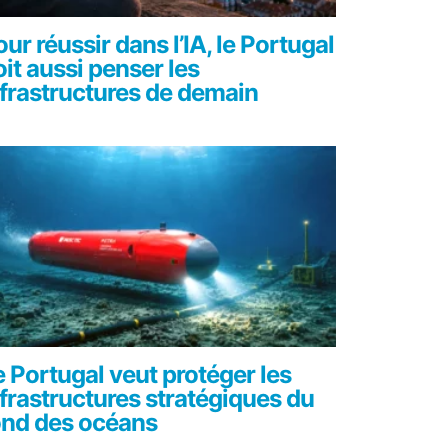
ur réussir dans l’IA, le Portugal
oit aussi penser les
nfrastructures de demain
e Portugal veut protéger les
nfrastructures stratégiques du
ond des océans