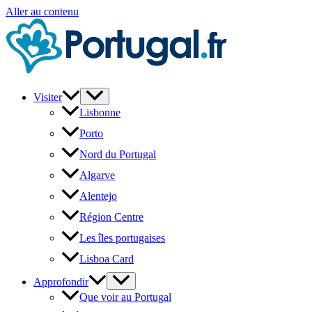
Aller au contenu
Visiter
Lisbonne
Porto
Nord du Portugal
Algarve
Alentejo
Région Centre
Les îles portugaises
Lisboa Card
Approfondir
Que voir au Portugal