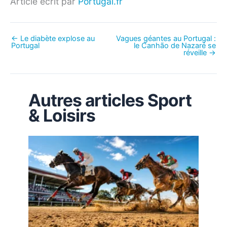
Article écrit par
Portugal.fr
←
Le diabète explose au
Vagues géantes au Portugal :
Portugal
le Canhão de Nazaré se
réveille
→
Autres articles Sport
& Loisirs