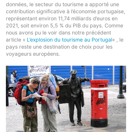
données, le secteur du tourisme a apporté une
contribution significative à l’économie portugaise,
représentant environ 11,74 milliards d’euros en
2021, soit environ 5,5 % du PIB du pays. Comme
nous avons pu le voir dans notre précédent
article «
L’explosion du tourisme au Portugal
« , le
pays reste une destination de choix pour les
voyageurs européens.