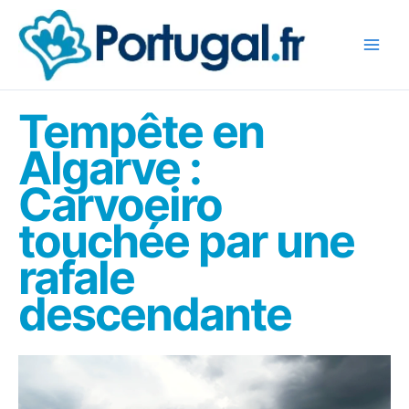
Aller
au
contenu
Tempête en
Algarve :
Carvoeiro
touchée par une
rafale
descendante