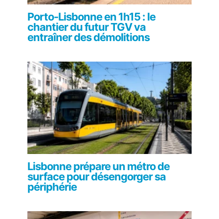
Porto-Lisbonne en 1h15 : le
chantier du futur TGV va
entraîner des démolitions
Lisbonne prépare un métro de
surface pour désengorger sa
périphérie