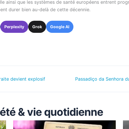
pelle ainsi que les systèmes de santé européens entrent pr
aient durer bien au-delà de cette décennie.
Perplexity
Grok
Google AI
raite devient explosif
Passadiço da Senhora da
iété & vie quotidienne