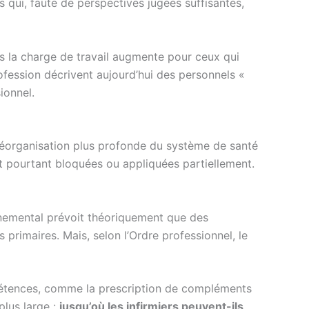
 qui, faute de perspectives jugées suffisantes,
lus la charge de travail augmente pour ceux qui
ofession décrivent aujourd’hui des personnels «
ionnel.
éorganisation plus profonde du système de santé
nt pourtant bloquées ou appliquées partiellement.
rnemental prévoit théoriquement que des
primaires. Mais, selon l’Ordre professionnel, le
mpétences, comme la prescription de compléments
plus large :
jusqu’où les infirmiers peuvent-ils