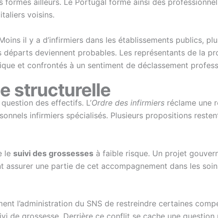
formés ailleurs. Le Portugal forme ainsi des professionnels
taliers voisins.
 Moins il y a d’infirmiers dans les établissements publics, p
les départs deviennent probables. Les représentants de la pr
ique et confrontés à un sentiment de déclassement profess
e structurelle
uestion des effectifs. L’
Ordre des infirmiers
réclame une r
sonnels infirmiers spécialisés. Plusieurs propositions reste
e le
suivi des grossesses
à faible risque. Un projet gouve
ent assurer une partie de cet accompagnement dans les soins 
ment l’administration du SNS de restreindre certaines co
vi de grossesse. Derrière ce conflit se cache une question 