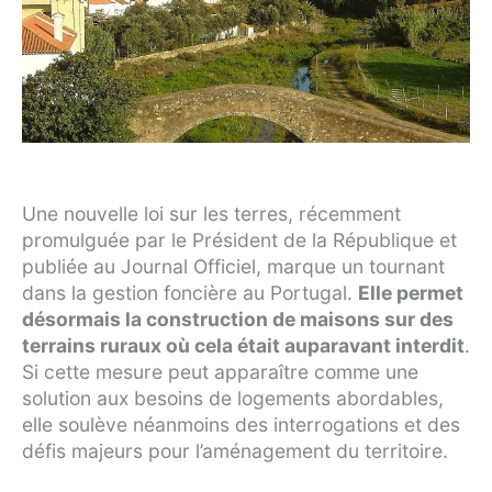
Une nouvelle loi sur les terres, récemment
promulguée par le Président de la République et
publiée au Journal Officiel, marque un tournant
dans la gestion foncière au Portugal.
Elle permet
désormais la construction de maisons sur des
terrains ruraux où cela était auparavant interdit
.
Si cette mesure peut apparaître comme une
solution aux besoins de logements abordables,
elle soulève néanmoins des interrogations et des
défis majeurs pour l’aménagement du territoire.